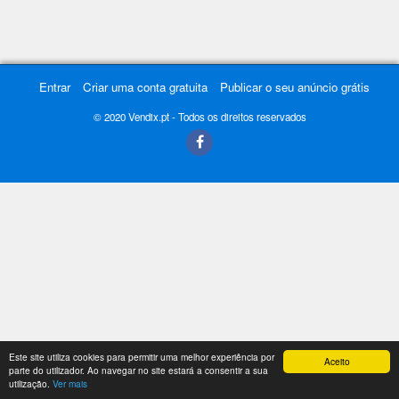
Entrar
Criar uma conta gratuita
Publicar o seu anúncio grátis
© 2020 Vendix.pt - Todos os direitos reservados
Este site utiliza cookies para permitir uma melhor experiência por
Aceito
parte do utilizador. Ao navegar no site estará a consentir a sua
utilização.
Ver mais