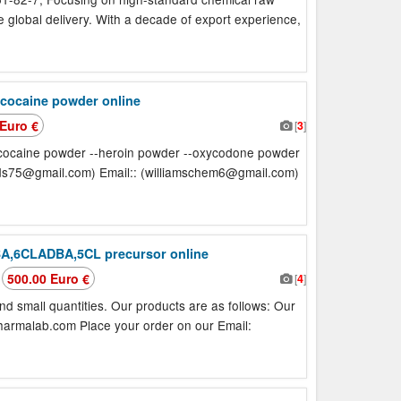
re global delivery. With a decade of export experience,
cocaine powder online
 Euro €
[
3
]
-cocaine powder --heroin powder --oxycodone powder
ds75@gmail.com) Email:: (williamschem6@gmail.com)
BA,6CLADBA,5CL precursor online
500.00 Euro €
[
4
]
6
nd small quantities. Our products are as follows: Our
harmalab.com Place your order on our Email: