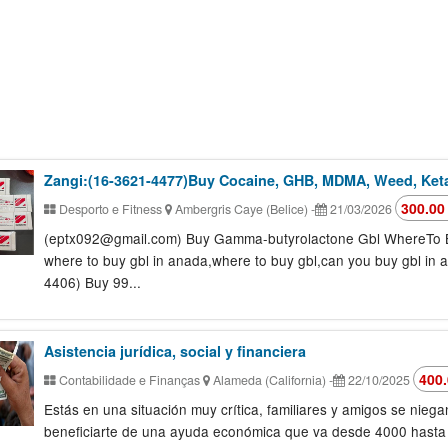
Zangi:(16-3621-4477)Buy Cocaine, GHB, MDMA, Weed, Ket
300.00
Desporto e Fitness
Ambergris Caye (Belice)
-
21/03/2026
(eptx092@gmail.com) Buy Gamma-butyrolactone Gbl WhereTo Buy 
where to buy gbl in anada,where to buy gbl,can you buy gbl in a
4406) Buy 99...
Asistencia jurídica, social y financiera
400.
Contabilidade e Finanças
Alameda (California)
-
22/10/2025
Estás en una situación muy crítica, familiares y amigos se nieg
beneficiarte de una ayuda económica que va desde 4000 hasta 