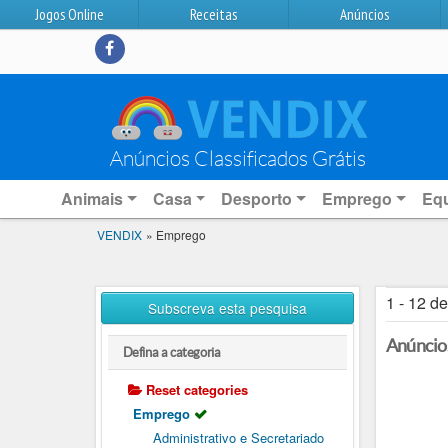
Jogos Online
Receitas
Anúncios
Anúncios Classificados Grátis
Animais
Casa
Desporto
Emprego
Eq
VENDIX
»
Emprego
1 - 12 d
Subscreva esta pesquisa
Anúncio
Defina a categoria
Reset categories
Emprego
Administrativo e Secretariado