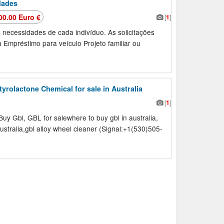
dades
00.00 Euro €
[
1
]
 necessidades de cada indivíduo. As solicitações
Empréstimo para veículo Projeto familiar ou
rolactone Chemical for sale in Australia
[
1
]
Gbl, GBL for salewhere to buy gbl in australia,
ustralia,gbl alloy wheel cleaner (Signal:+1(530)505-