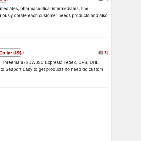
rmediates, pharmaceutical intermediates, fine
riously create each customer needs products and also
Dollar US$
[
5
]
395 Threema:672DW33C Express: Fedex, UPS, DHL.
 to Seaport Easy to get products no need do custom