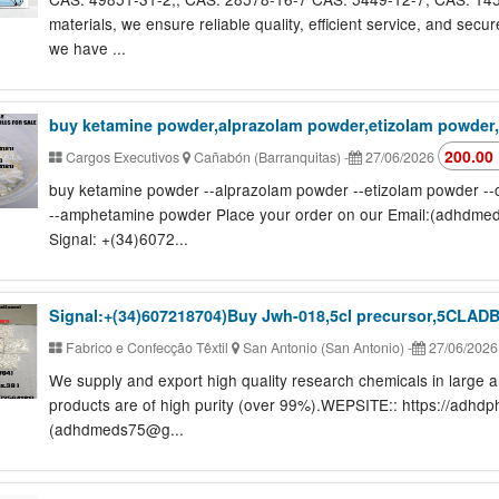
materials, we ensure reliable quality, efficient service, and secu
we have ...
buy ketamine powder,alprazolam powder,etizolam powder,
200.00
Cargos Executivos
Cañabón (Barranquitas)
-
27/06/2026
buy ketamine powder --alprazolam powder --etizolam powder -
--amphetamine powder Place your order on our Email:(adhdme
Signal: +(34)6072...
Signal:+(34)607218704)Buy Jwh-018,5cl precursor,5CLAD
Fabrico e Confecção Têxtil
San Antonio (San Antonio)
-
27/06/202
We supply and export high quality research chemicals in large a
products are of high purity (over 99%).WEPSITE:: https://adhdp
(adhdmeds75@g...