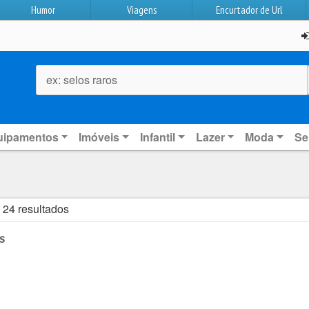
Humor
Viagens
Encurtador de Url
ex: selos raros
uipamentos
Imóveis
Infantil
Lazer
Moda
Se
e 24 resultados
s