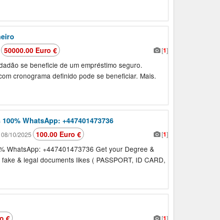
eiro
50000.00 Euro €
[
1
]
5
idadão se beneficie de um empréstimo seguro.
om cronograma definido pode se beneficiar. Mais.
s 100% WhatsApp: +447401473736
100.00 Euro €
[
1
]
08/10/2025
0% WhatsApp: +447401473736 Get your Degree &
ue fake & legal documents likes ( PASSPORT, ID CARD,
o €
[
1
]