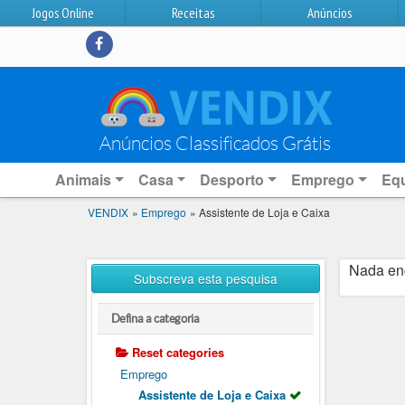
Jogos Online
Receitas
Anúncios
Anúncios Classificados Grátis
Animais
Casa
Desporto
Emprego
Eq
VENDIX
»
Emprego
»
Assistente de Loja e Caixa
Nada en
Subscreva esta pesquisa
Defina a categoria
Reset categories
Emprego
Assistente de Loja e Caixa