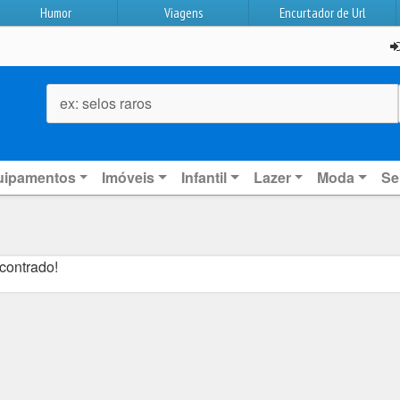
Humor
Viagens
Encurtador de Url
ex: selos raros
uipamentos
Imóveis
Infantil
Lazer
Moda
Se
contrado!