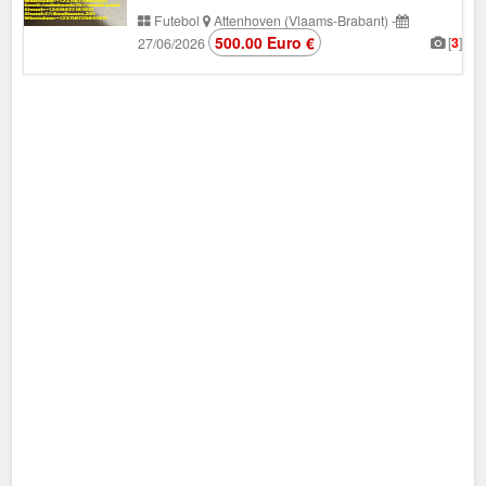
Futebol
Attenhoven (Vlaams-Brabant)
-
500.00 Euro €
[
3
]
27/06/2026