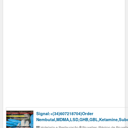
Signal:+(34)607218704)Order
Nembutal,MDMA,LSD,GHB,GBL,Ketamine,Subo
Hotelaria e Restauração
Bruxelles (Région de Bruxell