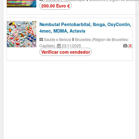
200.00 Euro €
Nembutal Pentobarbital, Iboga, OxyContin,
4mec, MDMA, Actavis
Saúde e Beleza
Bruxelles (Région de Bruxelles-
Capitale)
-
23/11/2025
[
2
]
Verificar com vendedor