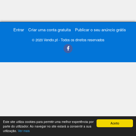
Entrar
Criar uma conta gratuita
Publicar o seu anúncio grátis
© 2020 Vendix.pt - Todos os direitos reservados
Este site utiliza cookies para permitir uma melhor experiência por
Aceito
parte do utilizador. Ao navegar no site estará a consentir a sua
utilização.
Ver mais