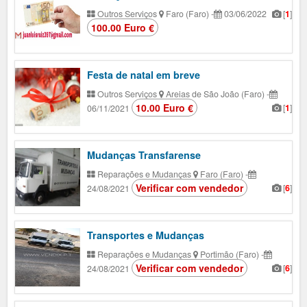
Outros Serviços
Faro (Faro)
-
03/06/2022
[
1
]
100.00 Euro €
Festa de natal em breve
Outros Serviços
Areias de São João (Faro)
-
10.00 Euro €
[
1
]
06/11/2021
Mudanças Transfarense
Reparações e Mudanças
Faro (Faro)
-
Verificar com vendedor
[
6
]
24/08/2021
Transportes e Mudanças
Reparações e Mudanças
Portimão (Faro)
-
Verificar com vendedor
[
6
]
24/08/2021