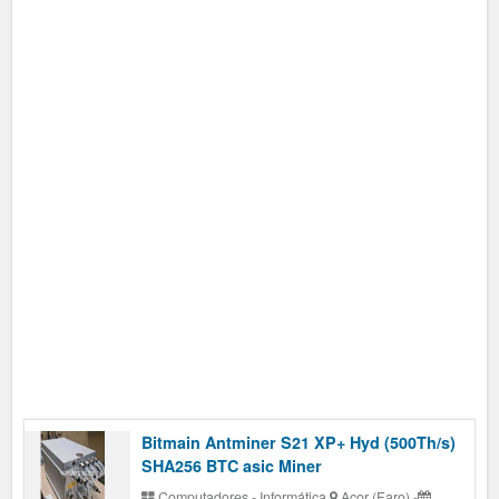
Bitmain Antminer S21 XP+ Hyd (500Th/s)
SHA256 BTC asic Miner
Computadores - Informática
Açor (Faro)
-