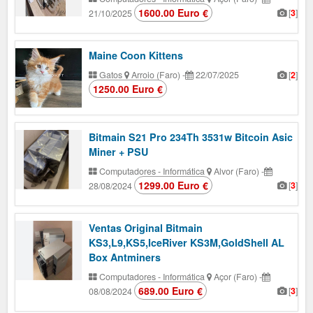
1600.00 Euro €
[
3
]
21/10/2025
Maine Coon Kittens
Gatos
Arroio (Faro)
-
22/07/2025
[
2
]
1250.00 Euro €
Bitmain S21 Pro 234Th 3531w Bitcoin Asic
Miner + PSU
Computadores - Informática
Alvor (Faro)
-
1299.00 Euro €
[
3
]
28/08/2024
Ventas Original Bitmain
KS3,L9,KS5,IceRiver KS3M,GoldShell AL
Box Antminers
Computadores - Informática
Açor (Faro)
-
689.00 Euro €
[
3
]
08/08/2024