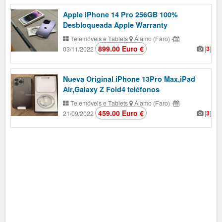
Apple iPhone 14 Pro 256GB 100%
Desbloqueada Apple Warranty
Telemóveis e Tablets
Álamo (Faro)
-
899.00 Euro €
[
3
]
03/11/2022
Nueva Original iPhone 13Pro Max,iPad
Air,Galaxy Z Fold4 teléfonos
Telemóveis e Tablets
Álamo (Faro)
-
459.00 Euro €
[
3
]
21/09/2022