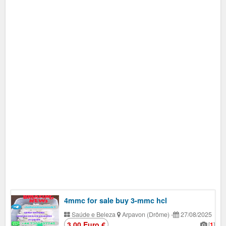
4mmc for sale buy 3-mmc hcl
Saúde e Beleza
Arpavon (Drôme)
-
27/08/2025
3.00 Euro €
[
1
]