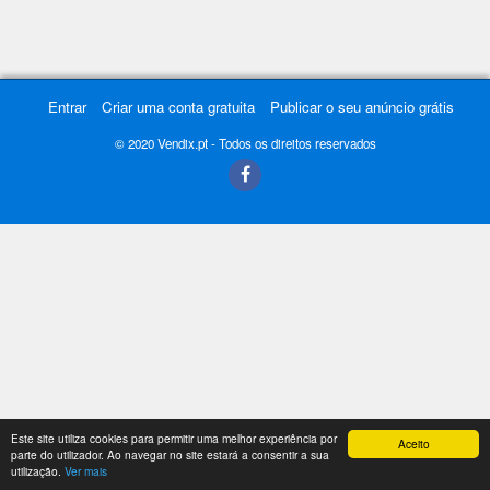
Entrar
Criar uma conta gratuita
Publicar o seu anúncio grátis
© 2020 Vendix.pt - Todos os direitos reservados
Este site utiliza cookies para permitir uma melhor experiência por
Aceito
parte do utilizador. Ao navegar no site estará a consentir a sua
utilização.
Ver mais